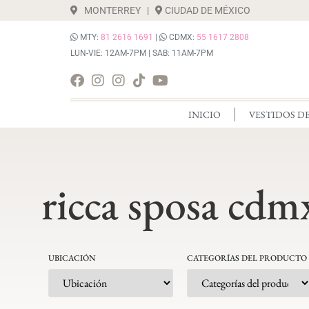
MONTERREY
|
CIUDAD DE MÉXICO
MTY:
81 2616 1691
|
CDMX:
55 1617 2808
LUN-VIE: 12AM-7PM | SAB: 11AM-7PM
INICIO
VESTIDOS D
ricca sposa cdm
UBICACIÓN
CATEGORÍAS DEL PRODUCTO