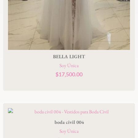
BELLA LIGHT
Soy Única
$
17,500.00
boda civil 004
Soy Única