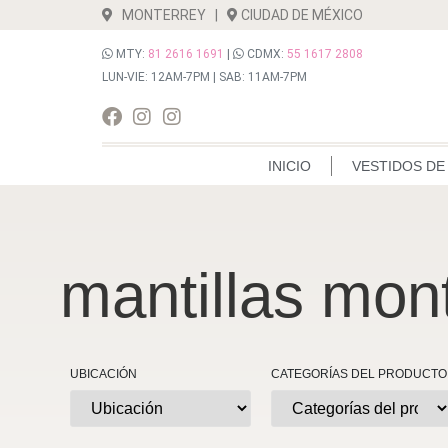
MONTERREY
|
CIUDAD DE MÉXICO
MTY:
81 2616 1691
|
CDMX:
55 1617 2808
LUN-VIE: 12AM-7PM | SAB: 11AM-7PM
INICIO
VESTIDOS DE
mantillas mon
UBICACIÓN
CATEGORÍAS DEL PRODUCTO