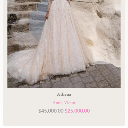
Athena
Annie Victor
$
45,000.00
$
25,000.00