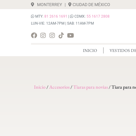
MONTERREY
|
CIUDAD DE MÉXICO
MTY:
81 2616 1691
|
CDMX:
55 1617 2808
LUN-VIE: 12AM-7PM | SAB: 11AM-7PM
INICIO
VESTIDOS D
Inicio
/
Accesorios
/
Tiaras para novias
/ Tiara para n