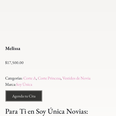
Melissa
$
17,500.00
Categorías:
Corte A
,
Corte Princesa
,
Vestidos de Novia
Marca:
Soy Única
Agenda tu Cita
Para Ti en Soy Única Novias: