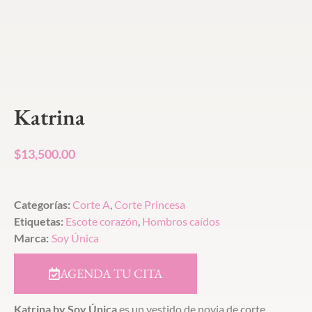
Katrina
$
13,500.00
Categorías:
Corte A
,
Corte Princesa
Etiquetas:
Escote corazón
,
Hombros caídos
Marca:
Soy Única
AGENDA TU CITA
Katrina by Soy Única
es un vestido de novia de corte